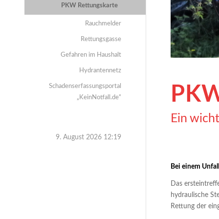
PKW Rettungskarte
Rauchmelder
Rettungsgasse
Gefahren im Haushalt
Hydrantennetz
Schadenserfassungsportal
PKW
„KeinNotfall.de“
Ein wicht
9. August 2026 12:19
Bei einem Unfal
Das ersteintref
hydraulische S
Rettung der ei