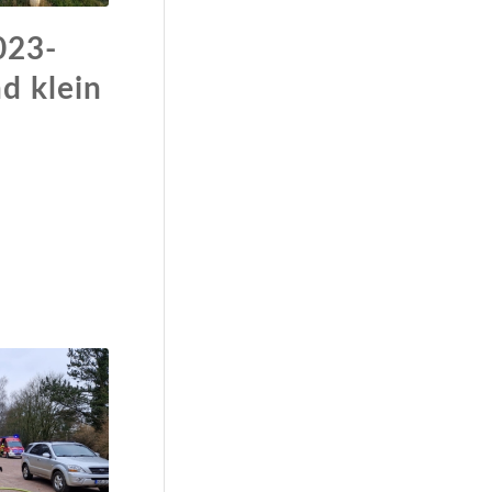
023-
d klein