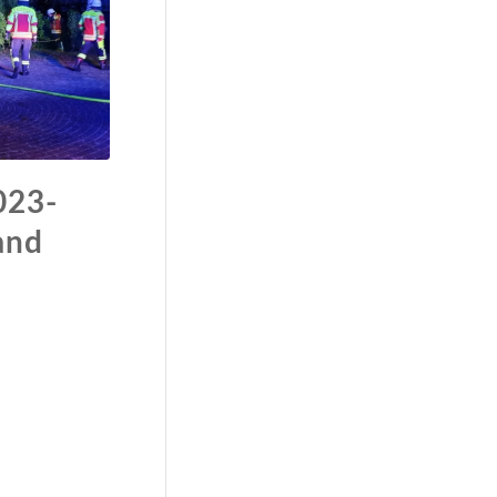
023-
and