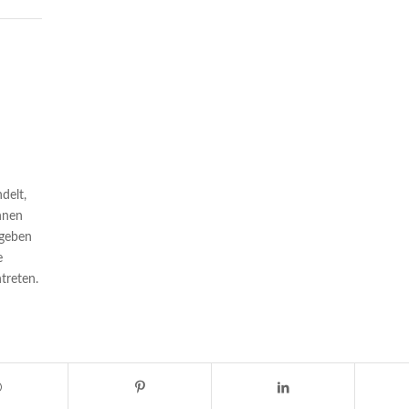
delt,
nnen
egeben
e
treten.