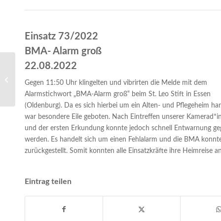
Einsatz 73/2022
BMA- Alarm groß
22.08.2022
Einsatz 72/2022- Baum
Gegen 11:50 Uhr klingelten und vibrirten die Melde mit dem
auf Straße
Alarmstichwort „BMA-Alarm groß“ beim St. Leo Stift in Essen
(Oldenburg). Da es sich hierbei um ein Alten- und Pflegeheim han
war besondere Eile geboten. Nach Eintreffen unserer Kamerad*i
und der ersten Erkundung konnte jedoch schnell Entwarnung g
werden. Es handelt sich um einen Fehlalarm und die BMA konnt
zurückgestellt. Somit konnten alle Einsatzkräfte ihre Heimreise an
Eintrag teilen