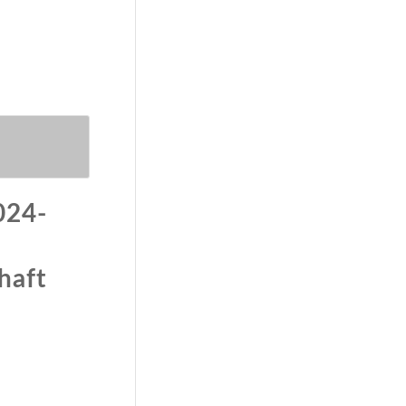
024-
haft