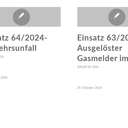
atz 64/2024-
Einsatz 63/2
ehrsunfall
Ausgelöster
Gasmelder im
024
EINSÄTZE 2024
 2024
29. Oktober 2024