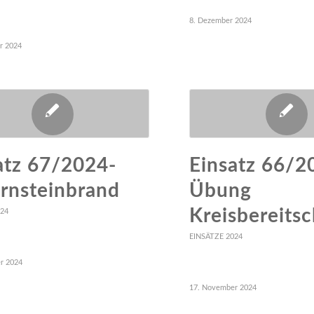
8. Dezember 2024
r 2024
atz 67/2024-
Einsatz 66/2
rnsteinbrand
Übung
Kreisbereitsc
024
EINSÄTZE 2024
r 2024
17. November 2024