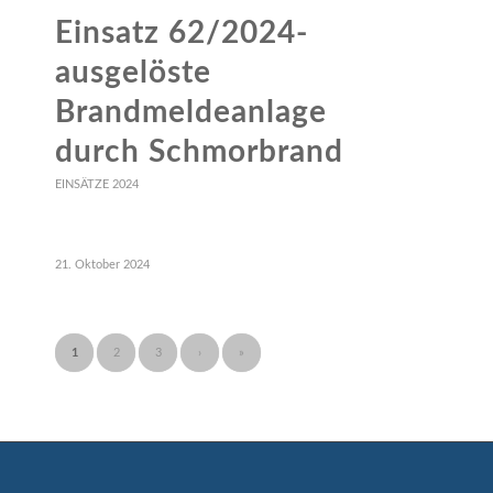
Einsatz 62/2024-
ausgelöste
Brandmeldeanlage
durch Schmorbrand
EINSÄTZE 2024
21. Oktober 2024
1
2
3
›
»