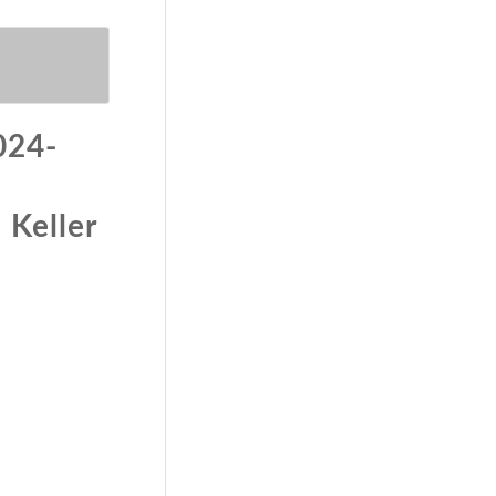
024-
 Keller