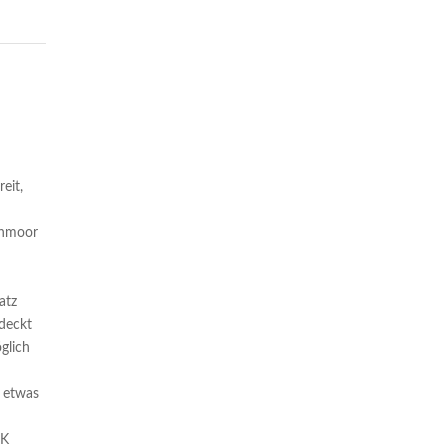
eit,
enmoor
atz
tdeckt
glich
 etwas
RK