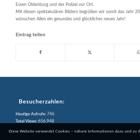
Essen Oldenburg und der Polizei vor Ort.
Mit diesen spektakulären Bildern begrüßen wir somit das Jahr 2
wünschen Allen ein gesundes und glückliches neues Jahr!
Eintrag teilen
Besucherzahlen:
746
Heutige Aufrufe:
656.948
Total Views:
Diese Website verwendet Cookies – nähere Informationen dazu und zu Ihr