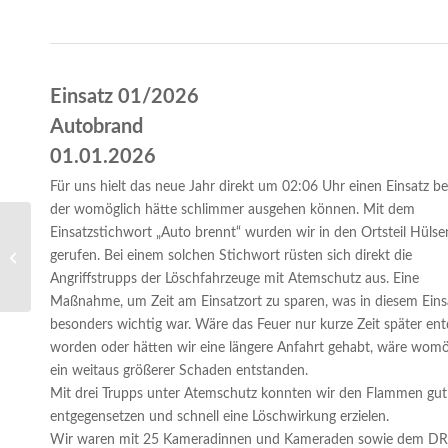
Einsatz 01/2026
Autobrand
01.01.2026
Für uns hielt das neue Jahr direkt um 02:06 Uhr einen Einsatz ber
der womöglich hätte schlimmer ausgehen können. Mit dem
Einsatzstichwort „Auto brennt“ wurden wir in den Ortsteil Hüls
Einsatz 64/2025- Brandmeldeanlage
gerufen. Bei einem solchen Stichwort rüsten sich direkt die
(Fehlalarm)
Angriffstrupps der Löschfahrzeuge mit Atemschutz aus. Eine
Maßnahme, um Zeit am Einsatzort zu sparen, was in diesem Eins
besonders wichtig war. Wäre das Feuer nur kurze Zeit später en
worden oder hätten wir eine längere Anfahrt gehabt, wäre womö
ein weitaus größerer Schaden entstanden.
Mit drei Trupps unter Atemschutz konnten wir den Flammen gut
entgegensetzen und schnell eine Löschwirkung erzielen
.
Wir waren mit 25 Kameradinnen und Kameraden sowie dem D