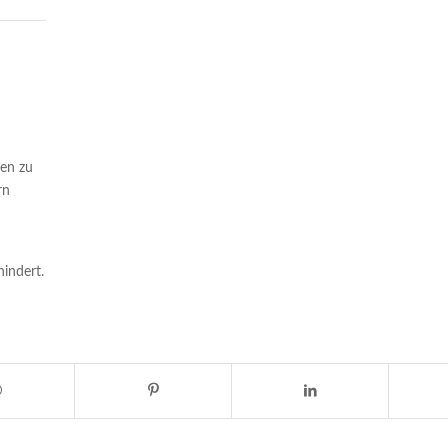
en zu
rn
hindert.