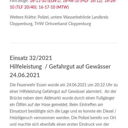
Fahrzeuge:
16-11-10 (ELW1)
;
16-48-10 (HLF 16/12)
;
16-26-
10 (TLF 20/40)
;
16-17-10 (MTW)
Weitere Kräfte: Polizei, untere Wasserbehörde Landkreis
Cloppenburg, THW Ortsverband Cloppenburg
Einsatz 32/2021
Hilfeleistung / Gefahrgut auf Gewässer
24.06.2021
Die Feuerwehr Essen wurde am 24.06.2021 um
20:22 Uhr
zu
einer Hilfeleistung Gefahrgut auf Gewässer alarmiert. An der
Brücke neben dem
Aldimarkt
wurde durch einen Fußgänger
ein Ölfilm
auf der Hase
gemeldet. Beim Eintreffen am
Einsatzort bestätigte sich die Lage und es konnte ein Diesel /
Heizölgeruch vernommen werden. Die Polizei bereits vor Ort
und machte sich ebenfalls einen ersten Eindruck von der