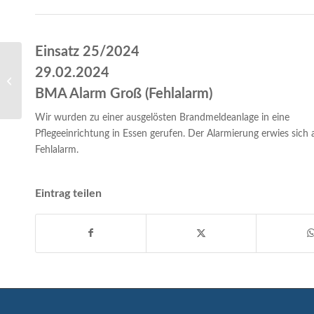
Einsatz 25/2024
29.02.2024
Einsatz 24/2024- PKW-Brand nach
Verkehrsunfall
BMA Alarm Groß (Fehlalarm)
Wir wurden zu einer ausgelösten Brandmeldeanlage in eine
Pflegeeinrichtung in Essen gerufen. Der Alarmierung erwies sich a
Fehlalarm.
Eintrag teilen